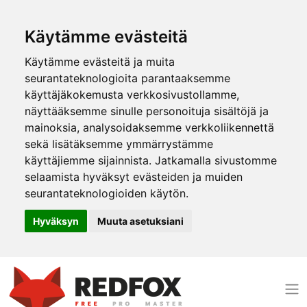
Käytämme evästeitä
Käytämme evästeitä ja muita
seurantateknologioita parantaaksemme
käyttäjäkokemusta verkkosivustollamme,
näyttääksemme sinulle personoituja sisältöjä ja
mainoksia, analysoidaksemme verkkoliikennettä
sekä lisätäksemme ymmärrystämme
käyttäjiemme sijainnista. Jatkamalla sivustomme
selaamista hyväksyt evästeiden ja muiden
seurantateknologioiden käytön.
Hyväksyn
Muuta asetuksiani