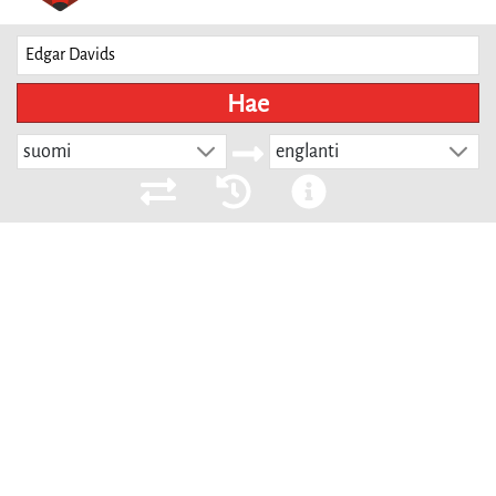
Hae
suomi
englanti