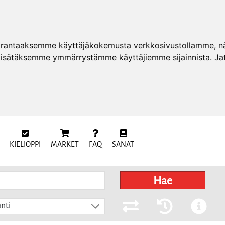
arantaaksemme käyttäjäkokemusta verkkosivustollamme, näy
 lisätäksemme ymmärrystämme käyttäjiemme sijainnista. Ja
KIELIOPPI
MARKET
FAQ
SANAT
Hae
nti