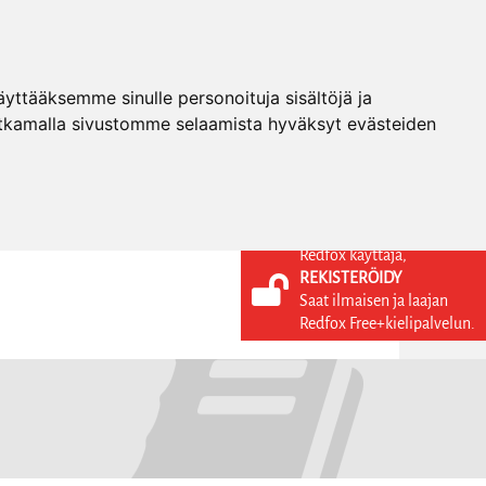
ttääksemme sinulle personoituja sisältöjä ja
tkamalla sivustomme selaamista hyväksyt evästeiden
Redfox käyttäjä,
REKISTERÖIDY
KIELI
KIRJAUDU SISÄÄN
Saat ilmaisen ja laajan
REKISTERÖIDY
FI
Redfox Free+kielipalvelun.