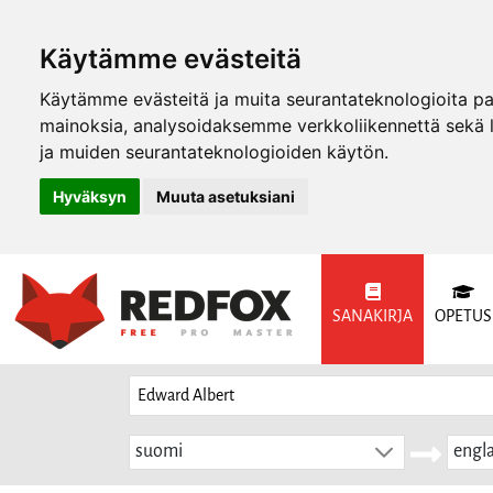
Käytämme evästeitä
Käytämme evästeitä ja muita seurantateknologioita p
mainoksia, analysoidaksemme verkkoliikennettä sekä
ja muiden seurantateknologioiden käytön.
Hyväksyn
Muuta asetuksiani
SANAKIRJA
OPETUS
suomi
engla