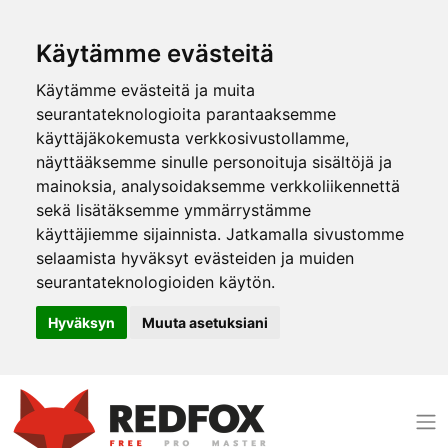
Käytämme evästeitä
Käytämme evästeitä ja muita
seurantateknologioita parantaaksemme
käyttäjäkokemusta verkkosivustollamme,
näyttääksemme sinulle personoituja sisältöjä ja
mainoksia, analysoidaksemme verkkoliikennettä
sekä lisätäksemme ymmärrystämme
käyttäjiemme sijainnista. Jatkamalla sivustomme
selaamista hyväksyt evästeiden ja muiden
seurantateknologioiden käytön.
Hyväksyn
Muuta asetuksiani