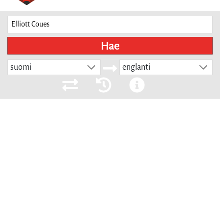
Hae
suomi
englanti