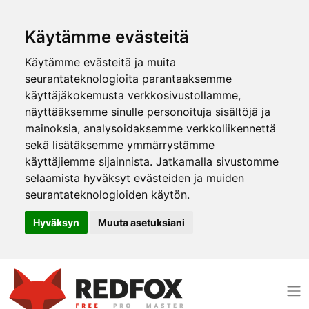
Käytämme evästeitä
Käytämme evästeitä ja muita
seurantateknologioita parantaaksemme
käyttäjäkokemusta verkkosivustollamme,
näyttääksemme sinulle personoituja sisältöjä ja
mainoksia, analysoidaksemme verkkoliikennettä
sekä lisätäksemme ymmärrystämme
käyttäjiemme sijainnista. Jatkamalla sivustomme
selaamista hyväksyt evästeiden ja muiden
seurantateknologioiden käytön.
Hyväksyn
Muuta asetuksiani