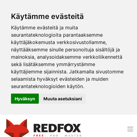
Käytämme evästeitä
Käytämme evästeitä ja muita
seurantateknologioita parantaaksemme
käyttäjäkokemusta verkkosivustollamme,
näyttääksemme sinulle personoituja sisältöjä ja
mainoksia, analysoidaksemme verkkoliikennettä
sekä lisätäksemme ymmärrystämme
käyttäjiemme sijainnista. Jatkamalla sivustomme
selaamista hyväksyt evästeiden ja muiden
seurantateknologioiden käytön.
Hyväksyn
Muuta asetuksiani