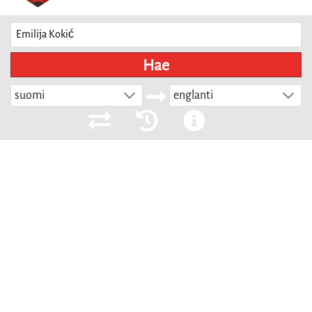
Hae
suomi
englanti