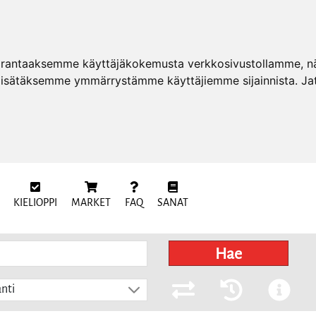
arantaaksemme käyttäjäkokemusta verkkosivustollamme, näy
 lisätäksemme ymmärrystämme käyttäjiemme sijainnista. Ja
KIELIOPPI
MARKET
FAQ
SANAT
Hae
nti