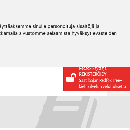
ttääksemme sinulle personoituja sisältöjä ja
tkamalla sivustomme selaamista hyväksyt evästeiden
Redfox käyttäjä,
REKISTERÖIDY
KIELI
KIRJAUDU SISÄÄN
Saat laajan Redfox Free+
REKISTERÖIDY
FI
kielipalvelun veloituksetta.