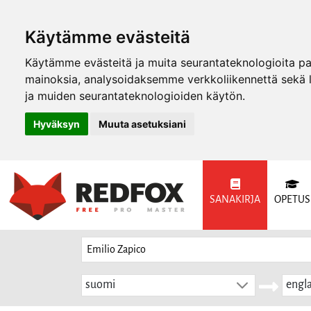
Käytämme evästeitä
Käytämme evästeitä ja muita seurantateknologioita p
mainoksia, analysoidaksemme verkkoliikennettä sekä
ja muiden seurantateknologioiden käytön.
Hyväksyn
Muuta asetuksiani
SANAKIRJA
OPETUS
suomi
engla