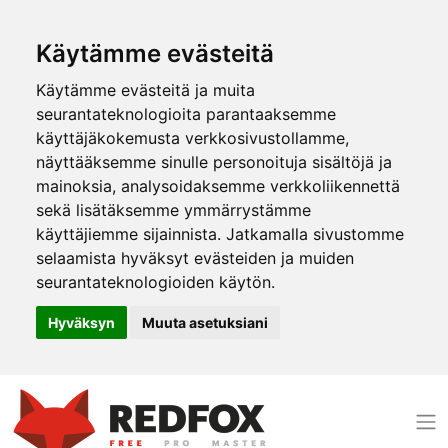
Käytämme evästeitä
Käytämme evästeitä ja muita
seurantateknologioita parantaaksemme
käyttäjäkokemusta verkkosivustollamme,
näyttääksemme sinulle personoituja sisältöjä ja
mainoksia, analysoidaksemme verkkoliikennettä
sekä lisätäksemme ymmärrystämme
käyttäjiemme sijainnista. Jatkamalla sivustomme
selaamista hyväksyt evästeiden ja muiden
seurantateknologioiden käytön.
Hyväksyn
Muuta asetuksiani