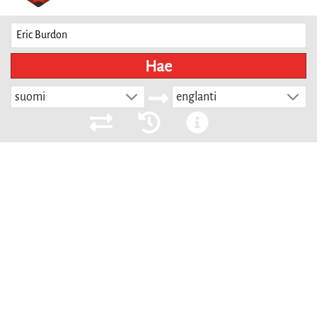
Hae
suomi
englanti