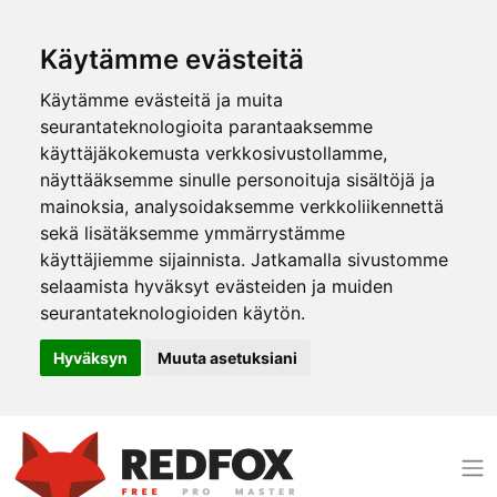
Käytämme evästeitä
Käytämme evästeitä ja muita
seurantateknologioita parantaaksemme
käyttäjäkokemusta verkkosivustollamme,
näyttääksemme sinulle personoituja sisältöjä ja
mainoksia, analysoidaksemme verkkoliikennettä
sekä lisätäksemme ymmärrystämme
käyttäjiemme sijainnista. Jatkamalla sivustomme
selaamista hyväksyt evästeiden ja muiden
seurantateknologioiden käytön.
Hyväksyn
Muuta asetuksiani