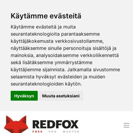
Käytämme evästeitä
Käytämme evästeitä ja muita
seurantateknologioita parantaaksemme
käyttäjäkokemusta verkkosivustollamme,
näyttääksemme sinulle personoituja sisältöjä ja
mainoksia, analysoidaksemme verkkoliikennettä
sekä lisätäksemme ymmärrystämme
käyttäjiemme sijainnista. Jatkamalla sivustomme
selaamista hyväksyt evästeiden ja muiden
seurantateknologioiden käytön.
Hyväksyn
Muuta asetuksiani