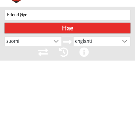
Hae
suomi
englanti