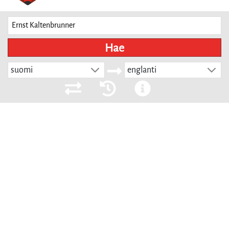
Hae
suomi
englanti