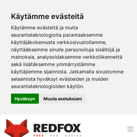
Käytämme evästeitä
Käytämme evästeitä ja muita
seurantateknologioita parantaaksemme
käyttäjäkokemusta verkkosivustollamme,
näyttääksemme sinulle personoituja sisältöjä ja
mainoksia, analysoidaksemme verkkoliikennettä
sekä lisätäksemme ymmärrystämme
käyttäjiemme sijainnista. Jatkamalla sivustomme
selaamista hyväksyt evästeiden ja muiden
seurantateknologioiden käytön.
Hyväksyn
Muuta asetuksiani