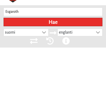
Hae
suomi
englanti