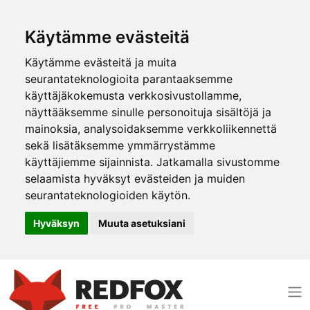
Käytämme evästeitä
Käytämme evästeitä ja muita
seurantateknologioita parantaaksemme
käyttäjäkokemusta verkkosivustollamme,
näyttääksemme sinulle personoituja sisältöjä ja
mainoksia, analysoidaksemme verkkoliikennettä
sekä lisätäksemme ymmärrystämme
käyttäjiemme sijainnista. Jatkamalla sivustomme
selaamista hyväksyt evästeiden ja muiden
seurantateknologioiden käytön.
Hyväksyn
Muuta asetuksiani