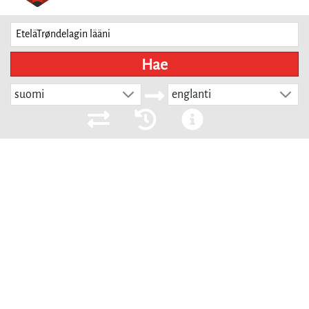
Hae
suomi
englanti