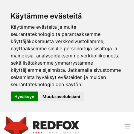
Käytämme evästeitä
Käytämme evästeitä ja muita
seurantateknologioita parantaaksemme
käyttäjäkokemusta verkkosivustollamme,
näyttääksemme sinulle personoituja sisältöjä ja
mainoksia, analysoidaksemme verkkoliikennettä
sekä lisätäksemme ymmärrystämme
käyttäjiemme sijainnista. Jatkamalla sivustomme
selaamista hyväksyt evästeiden ja muiden
seurantateknologioiden käytön.
Hyväksyn
Muuta asetuksiani