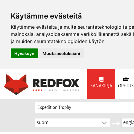
Käytämme evästeitä
Käytämme evästeitä ja muita seurantateknologioita p
mainoksia, analysoidaksemme verkkoliikennettä sekä
ja muiden seurantateknologioiden käytön.
Hyväksyn
Muuta asetuksiani
SANAKIRJA
OPETUS
suomi
engla