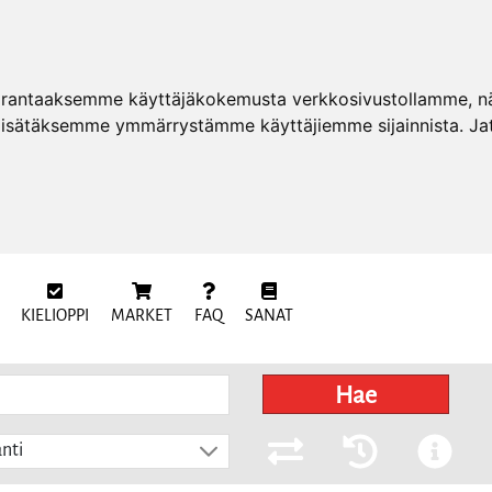
arantaaksemme käyttäjäkokemusta verkkosivustollamme, näy
 lisätäksemme ymmärrystämme käyttäjiemme sijainnista. Ja
KIELIOPPI
MARKET
FAQ
SANAT
Hae
nti