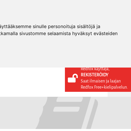
ttääksemme sinulle personoituja sisältöjä ja
tkamalla sivustomme selaamista hyväksyt evästeiden
Redfox käyttäjä,
REKISTERÖIDY
KIELI
KIRJAUDU SISÄÄN
Saat ilmaisen ja laajan
REKISTERÖIDY
FI
Redfox Free+kielipalvelun.