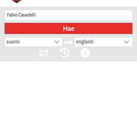
Hae
suomi
englanti