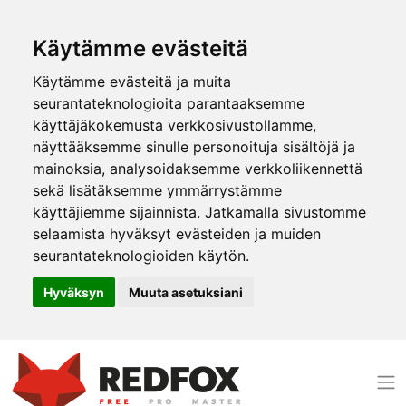
Käytämme evästeitä
Käytämme evästeitä ja muita
seurantateknologioita parantaaksemme
käyttäjäkokemusta verkkosivustollamme,
näyttääksemme sinulle personoituja sisältöjä ja
mainoksia, analysoidaksemme verkkoliikennettä
sekä lisätäksemme ymmärrystämme
käyttäjiemme sijainnista. Jatkamalla sivustomme
selaamista hyväksyt evästeiden ja muiden
seurantateknologioiden käytön.
Hyväksyn
Muuta asetuksiani