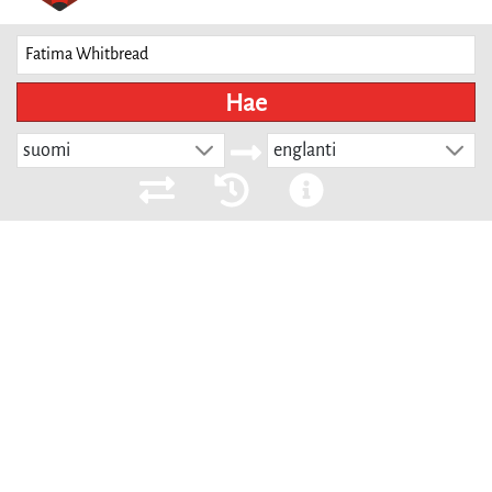
Hae
suomi
englanti