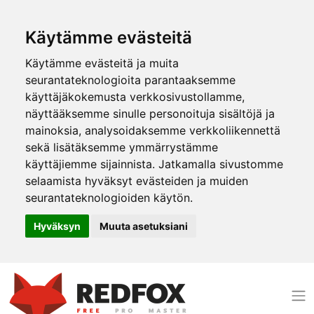
Käytämme evästeitä
Käytämme evästeitä ja muita
seurantateknologioita parantaaksemme
käyttäjäkokemusta verkkosivustollamme,
näyttääksemme sinulle personoituja sisältöjä ja
mainoksia, analysoidaksemme verkkoliikennettä
sekä lisätäksemme ymmärrystämme
käyttäjiemme sijainnista. Jatkamalla sivustomme
selaamista hyväksyt evästeiden ja muiden
seurantateknologioiden käytön.
Hyväksyn
Muuta asetuksiani