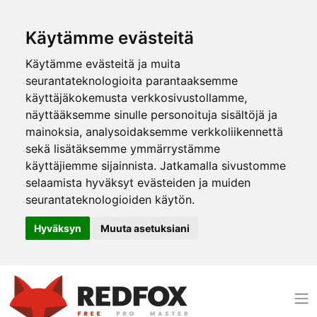
Käytämme evästeitä
Käytämme evästeitä ja muita
seurantateknologioita parantaaksemme
käyttäjäkokemusta verkkosivustollamme,
näyttääksemme sinulle personoituja sisältöjä ja
mainoksia, analysoidaksemme verkkoliikennettä
sekä lisätäksemme ymmärrystämme
käyttäjiemme sijainnista. Jatkamalla sivustomme
selaamista hyväksyt evästeiden ja muiden
seurantateknologioiden käytön.
Hyväksyn
Muuta asetuksiani