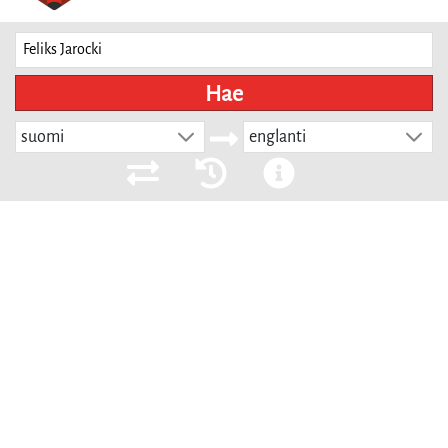
Hae
suomi
englanti