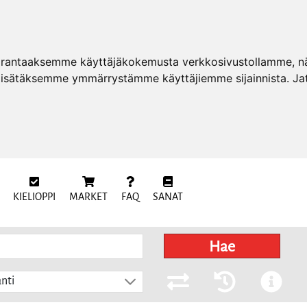
arantaaksemme käyttäjäkokemusta verkkosivustollamme, näy
 lisätäksemme ymmärrystämme käyttäjiemme sijainnista. Ja
KIELIOPPI
MARKET
FAQ
SANAT
Hae
nti