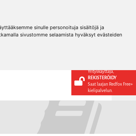
ttääksemme sinulle personoituja sisältöjä ja
tkamalla sivustomme selaamista hyväksyt evästeiden
Yrityskäyttäjä,
REKISTERÖIDY
KIELI
KIRJAUDU SISÄÄN
Saat laajan Redfox Free+
REKISTERÖIDY
FI
kielipalvelun.