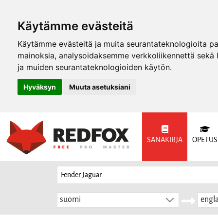
Käytämme evästeitä
Käytämme evästeitä ja muita seurantateknologioita p
mainoksia, analysoidaksemme verkkoliikennettä sekä
ja muiden seurantateknologioiden käytön.
Hyväksyn
Muuta asetuksiani
SANAKIRJA
OPETUS
suomi
engla