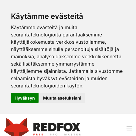
Käytämme evästeitä
Käytämme evästeitä ja muita
seurantateknologioita parantaaksemme
käyttäjäkokemusta verkkosivustollamme,
näyttääksemme sinulle personoituja sisältöjä ja
mainoksia, analysoidaksemme verkkoliikennettä
sekä lisätäksemme ymmärrystämme
käyttäjiemme sijainnista. Jatkamalla sivustomme
selaamista hyväksyt evästeiden ja muiden
seurantateknologioiden käytön.
Hyväksyn
Muuta asetuksiani