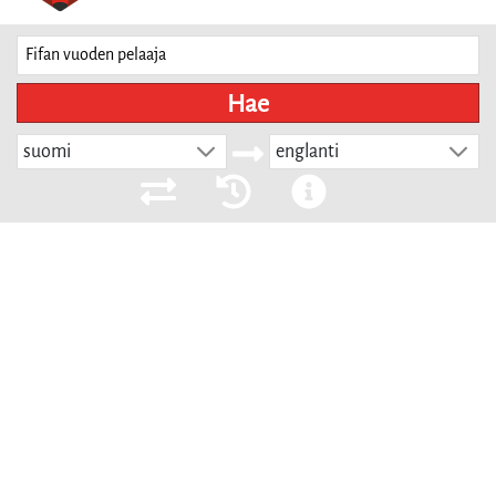
Hae
suomi
englanti