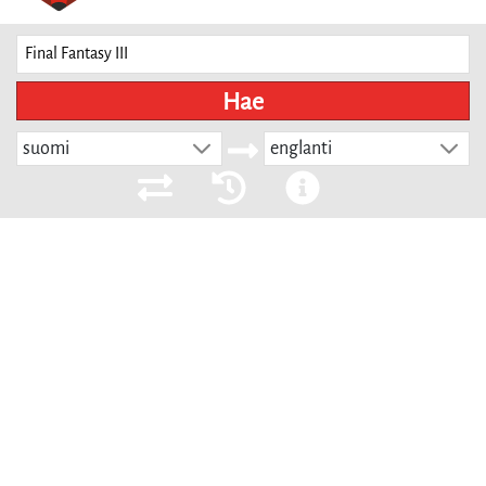
Hae
suomi
englanti