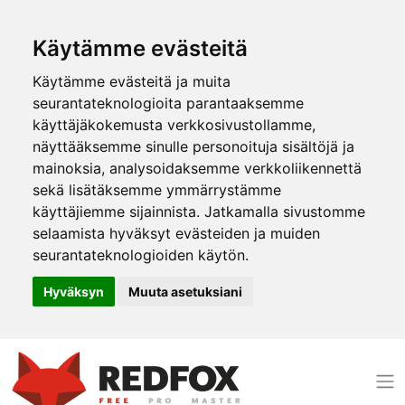
Käytämme evästeitä
Käytämme evästeitä ja muita
seurantateknologioita parantaaksemme
käyttäjäkokemusta verkkosivustollamme,
näyttääksemme sinulle personoituja sisältöjä ja
mainoksia, analysoidaksemme verkkoliikennettä
sekä lisätäksemme ymmärrystämme
käyttäjiemme sijainnista. Jatkamalla sivustomme
selaamista hyväksyt evästeiden ja muiden
seurantateknologioiden käytön.
Hyväksyn
Muuta asetuksiani