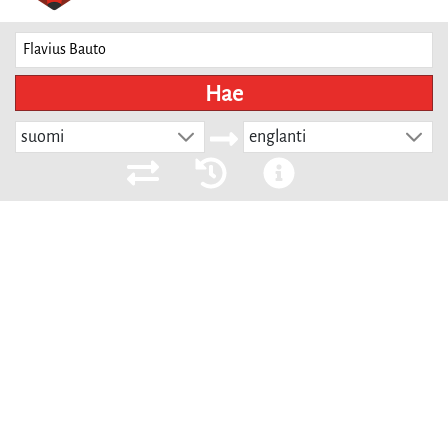
Hae
suomi
englanti