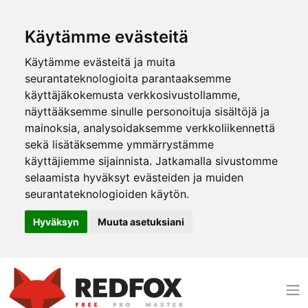
Käytämme evästeitä
Käytämme evästeitä ja muita
seurantateknologioita parantaaksemme
käyttäjäkokemusta verkkosivustollamme,
näyttääksemme sinulle personoituja sisältöjä ja
mainoksia, analysoidaksemme verkkoliikennettä
sekä lisätäksemme ymmärrystämme
käyttäjiemme sijainnista. Jatkamalla sivustomme
selaamista hyväksyt evästeiden ja muiden
seurantateknologioiden käytön.
Hyväksyn
Muuta asetuksiani