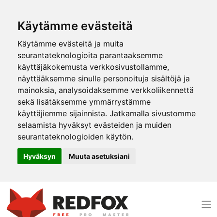
Käytämme evästeitä
Käytämme evästeitä ja muita
seurantateknologioita parantaaksemme
käyttäjäkokemusta verkkosivustollamme,
näyttääksemme sinulle personoituja sisältöjä ja
mainoksia, analysoidaksemme verkkoliikennettä
sekä lisätäksemme ymmärrystämme
käyttäjiemme sijainnista. Jatkamalla sivustomme
selaamista hyväksyt evästeiden ja muiden
seurantateknologioiden käytön.
Hyväksyn
Muuta asetuksiani