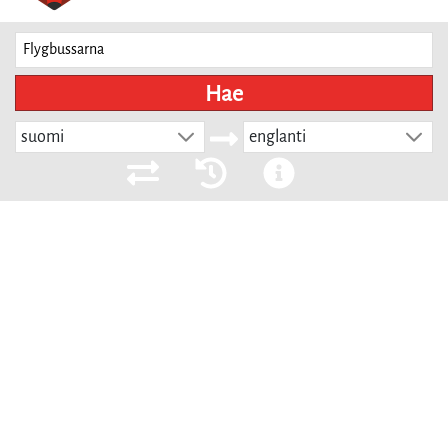
Hae
suomi
englanti