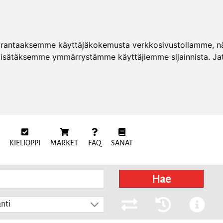
arantaaksemme käyttäjäkokemusta verkkosivustollamme, näy
 lisätäksemme ymmärrystämme käyttäjiemme sijainnista. Ja
KIELIOPPI
MARKET
FAQ
SANAT
Hae
nti