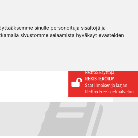
ttääksemme sinulle personoituja sisältöjä ja
tkamalla sivustomme selaamista hyväksyt evästeiden
Redfox käyttäjä,
REKISTERÖIDY
KIELI
KIRJAUDU SISÄÄN
Saat ilmaisen ja laajan
REKISTERÖIDY
FI
Redfox Free+kielipalvelun.