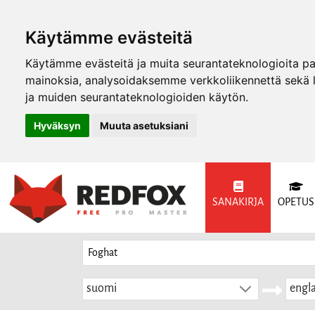
Käytämme evästeitä
Käytämme evästeitä ja muita seurantateknologioita p
mainoksia, analysoidaksemme verkkoliikennettä sekä
ja muiden seurantateknologioiden käytön.
Hyväksyn
Muuta asetuksiani
SANAKIRJA
OPETUS
suomi
engla