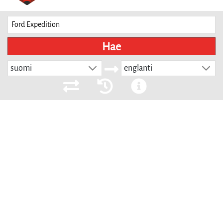
Hae
suomi
englanti