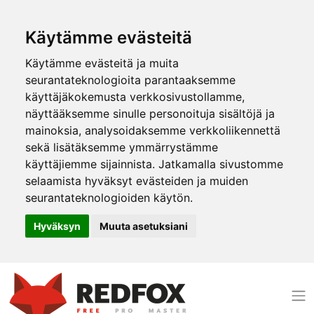
Käytämme evästeitä
Käytämme evästeitä ja muita
seurantateknologioita parantaaksemme
käyttäjäkokemusta verkkosivustollamme,
näyttääksemme sinulle personoituja sisältöjä ja
mainoksia, analysoidaksemme verkkoliikennettä
sekä lisätäksemme ymmärrystämme
käyttäjiemme sijainnista. Jatkamalla sivustomme
selaamista hyväksyt evästeiden ja muiden
seurantateknologioiden käytön.
Hyväksyn
Muuta asetuksiani