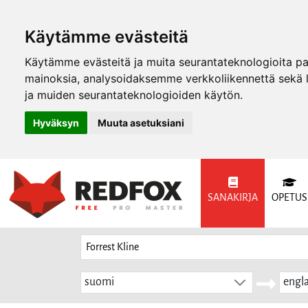
Käytämme evästeitä
Käytämme evästeitä ja muita seurantateknologioita p
mainoksia, analysoidaksemme verkkoliikennettä sekä
ja muiden seurantateknologioiden käytön.
Hyväksyn
Muuta asetuksiani
SANAKIRJA
OPETUS
suomi
engla