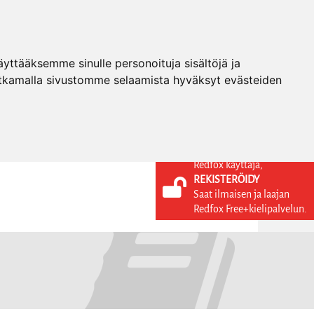
ttääksemme sinulle personoituja sisältöjä ja
tkamalla sivustomme selaamista hyväksyt evästeiden
Redfox käyttäjä,
REKISTERÖIDY
KIELI
KIRJAUDU SISÄÄN
Saat ilmaisen ja laajan
REKISTERÖIDY
FI
Redfox Free+kielipalvelun.