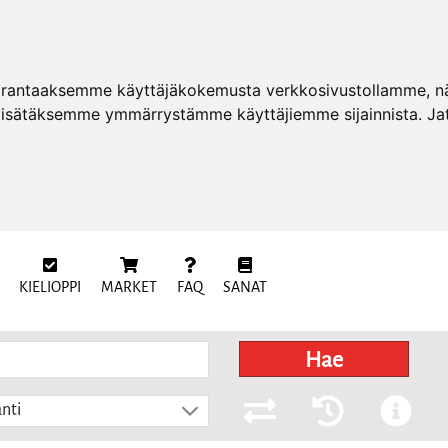
arantaaksemme käyttäjäkokemusta verkkosivustollamme, näy
 lisätäksemme ymmärrystämme käyttäjiemme sijainnista. Ja
KIELIOPPI
MARKET
FAQ
SANAT
Hae
nti