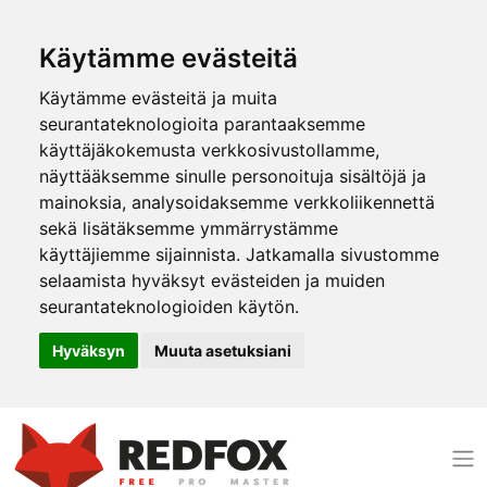
Käytämme evästeitä
Käytämme evästeitä ja muita
seurantateknologioita parantaaksemme
käyttäjäkokemusta verkkosivustollamme,
näyttääksemme sinulle personoituja sisältöjä ja
mainoksia, analysoidaksemme verkkoliikennettä
sekä lisätäksemme ymmärrystämme
käyttäjiemme sijainnista. Jatkamalla sivustomme
selaamista hyväksyt evästeiden ja muiden
seurantateknologioiden käytön.
Hyväksyn
Muuta asetuksiani