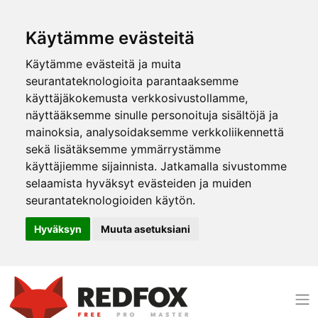
Käytämme evästeitä
Käytämme evästeitä ja muita
seurantateknologioita parantaaksemme
käyttäjäkokemusta verkkosivustollamme,
näyttääksemme sinulle personoituja sisältöjä ja
mainoksia, analysoidaksemme verkkoliikennettä
sekä lisätäksemme ymmärrystämme
käyttäjiemme sijainnista. Jatkamalla sivustomme
selaamista hyväksyt evästeiden ja muiden
seurantateknologioiden käytön.
Hyväksyn
Muuta asetuksiani