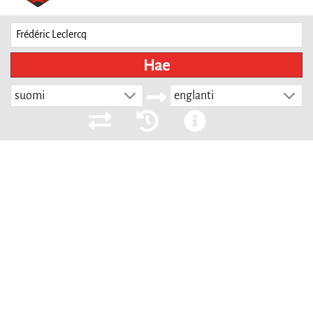
Hae
suomi
englanti