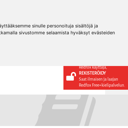
ttääksemme sinulle personoituja sisältöjä ja
tkamalla sivustomme selaamista hyväksyt evästeiden
Redfox käyttäjä,
REKISTERÖIDY
KIELI
KIRJAUDU SISÄÄN
Saat ilmaisen ja laajan
REKISTERÖIDY
FI
Redfox Free+kielipalvelun.