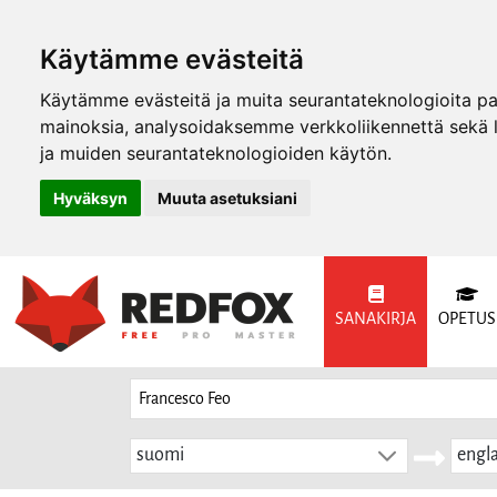
Käytämme evästeitä
Käytämme evästeitä ja muita seurantateknologioita p
mainoksia, analysoidaksemme verkkoliikennettä sekä
ja muiden seurantateknologioiden käytön.
Hyväksyn
Muuta asetuksiani
SANAKIRJA
OPETUS
suomi
engla