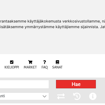
arantaaksemme käyttäjäkokemusta verkkosivustollamme, näy
 lisätäksemme ymmärrystämme käyttäjiemme sijainnista. Ja
KIELIOPPI
MARKET
FAQ
SANAT
Hae
nti