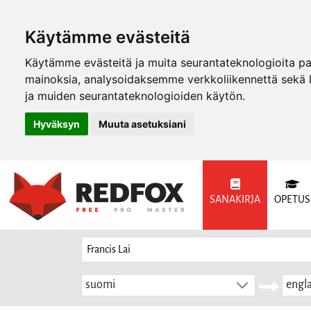
Käytämme evästeitä
Käytämme evästeitä ja muita seurantateknologioita p
mainoksia, analysoidaksemme verkkoliikennettä sekä
ja muiden seurantateknologioiden käytön.
Hyväksyn
Muuta asetuksiani
SANAKIRJA
OPETUS
suomi
engla