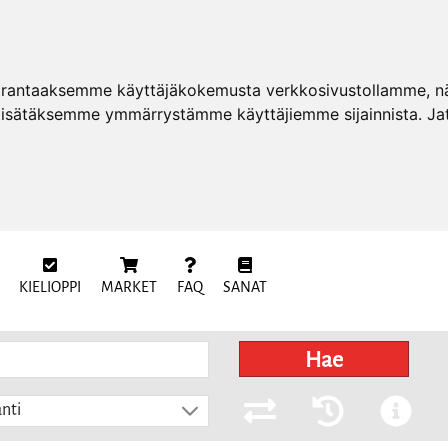
arantaaksemme käyttäjäkokemusta verkkosivustollamme, näy
 lisätäksemme ymmärrystämme käyttäjiemme sijainnista. Ja
KIELIOPPI
MARKET
FAQ
SANAT
Hae
nti