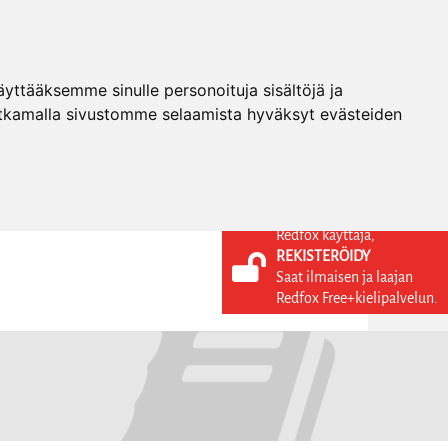
ttääksemme sinulle personoituja sisältöjä ja
tkamalla sivustomme selaamista hyväksyt evästeiden
Redfox käyttäjä,
REKISTERÖIDY
KIELI
KIRJAUDU SISÄÄN
Saat ilmaisen ja laajan
REKISTERÖIDY
FI
Redfox Free+kielipalvelun.