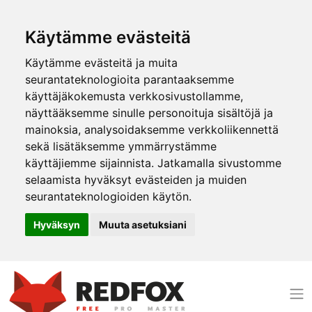
Käytämme evästeitä
Käytämme evästeitä ja muita
seurantateknologioita parantaaksemme
käyttäjäkokemusta verkkosivustollamme,
näyttääksemme sinulle personoituja sisältöjä ja
mainoksia, analysoidaksemme verkkoliikennettä
sekä lisätäksemme ymmärrystämme
käyttäjiemme sijainnista. Jatkamalla sivustomme
selaamista hyväksyt evästeiden ja muiden
seurantateknologioiden käytön.
Hyväksyn
Muuta asetuksiani