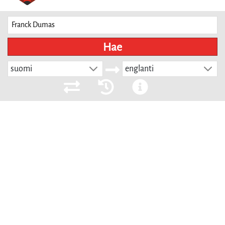
Hae
suomi
englanti