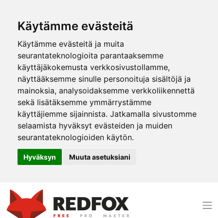
Käytämme evästeitä
Käytämme evästeitä ja muita
seurantateknologioita parantaaksemme
käyttäjäkokemusta verkkosivustollamme,
näyttääksemme sinulle personoituja sisältöjä ja
mainoksia, analysoidaksemme verkkoliikennettä
sekä lisätäksemme ymmärrystämme
käyttäjiemme sijainnista. Jatkamalla sivustomme
selaamista hyväksyt evästeiden ja muiden
seurantateknologioiden käytön.
Hyväksyn
Muuta asetuksiani