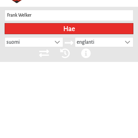
Hae
suomi
englanti