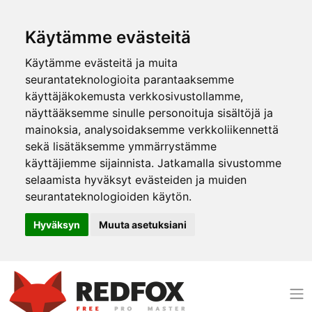
Käytämme evästeitä
Käytämme evästeitä ja muita
seurantateknologioita parantaaksemme
käyttäjäkokemusta verkkosivustollamme,
näyttääksemme sinulle personoituja sisältöjä ja
mainoksia, analysoidaksemme verkkoliikennettä
sekä lisätäksemme ymmärrystämme
käyttäjiemme sijainnista. Jatkamalla sivustomme
selaamista hyväksyt evästeiden ja muiden
seurantateknologioiden käytön.
Hyväksyn
Muuta asetuksiani