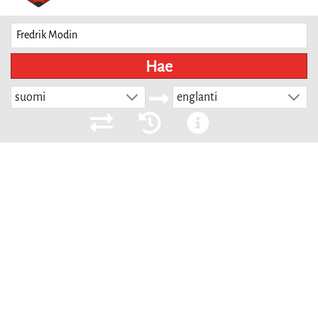
Hae
suomi
englanti