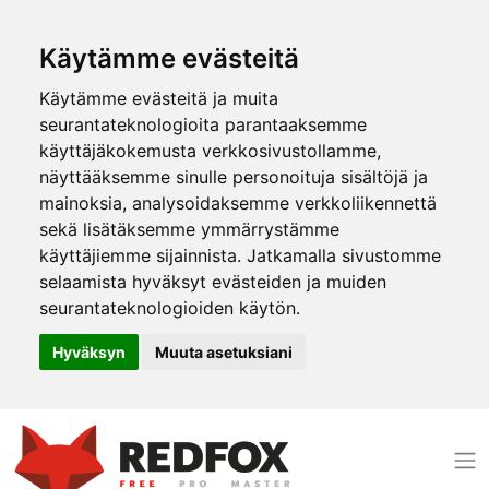
Käytämme evästeitä
Käytämme evästeitä ja muita
seurantateknologioita parantaaksemme
käyttäjäkokemusta verkkosivustollamme,
näyttääksemme sinulle personoituja sisältöjä ja
mainoksia, analysoidaksemme verkkoliikennettä
sekä lisätäksemme ymmärrystämme
käyttäjiemme sijainnista. Jatkamalla sivustomme
selaamista hyväksyt evästeiden ja muiden
seurantateknologioiden käytön.
Hyväksyn
Muuta asetuksiani