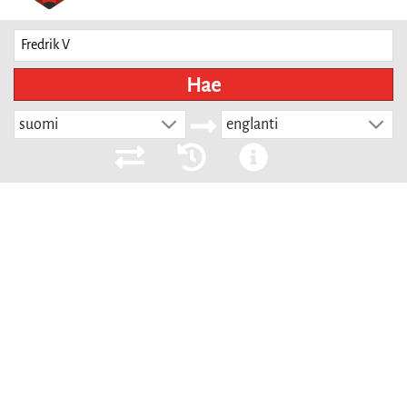
Hae
suomi
englanti