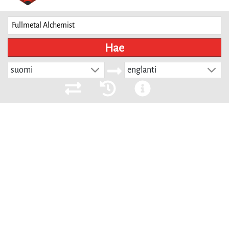
Hae
suomi
englanti