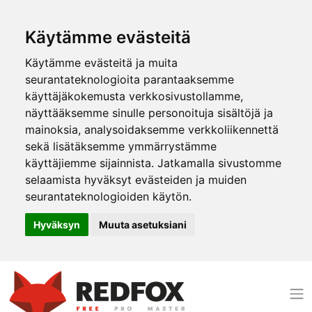
Käytämme evästeitä
Käytämme evästeitä ja muita
seurantateknologioita parantaaksemme
käyttäjäkokemusta verkkosivustollamme,
näyttääksemme sinulle personoituja sisältöjä ja
mainoksia, analysoidaksemme verkkoliikennettä
sekä lisätäksemme ymmärrystämme
käyttäjiemme sijainnista. Jatkamalla sivustomme
selaamista hyväksyt evästeiden ja muiden
seurantateknologioiden käytön.
Hyväksyn
Muuta asetuksiani