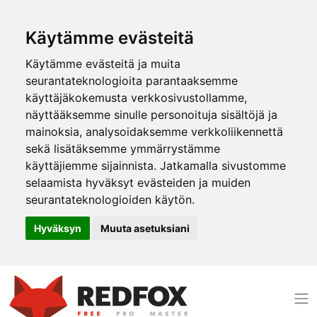
Käytämme evästeitä
Käytämme evästeitä ja muita
seurantateknologioita parantaaksemme
käyttäjäkokemusta verkkosivustollamme,
näyttääksemme sinulle personoituja sisältöjä ja
mainoksia, analysoidaksemme verkkoliikennettä
sekä lisätäksemme ymmärrystämme
käyttäjiemme sijainnista. Jatkamalla sivustomme
selaamista hyväksyt evästeiden ja muiden
seurantateknologioiden käytön.
Hyväksyn
Muuta asetuksiani