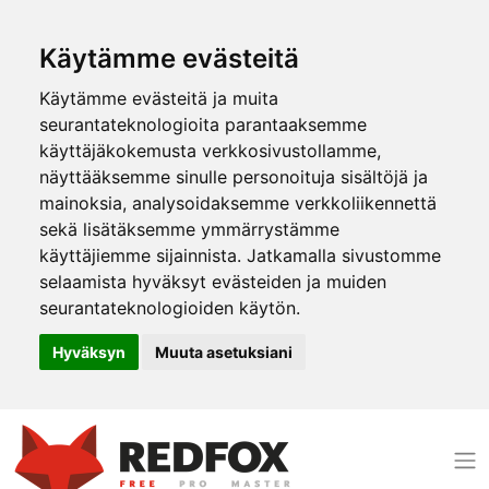
Käytämme evästeitä
Käytämme evästeitä ja muita
seurantateknologioita parantaaksemme
käyttäjäkokemusta verkkosivustollamme,
näyttääksemme sinulle personoituja sisältöjä ja
mainoksia, analysoidaksemme verkkoliikennettä
sekä lisätäksemme ymmärrystämme
käyttäjiemme sijainnista. Jatkamalla sivustomme
selaamista hyväksyt evästeiden ja muiden
seurantateknologioiden käytön.
Hyväksyn
Muuta asetuksiani