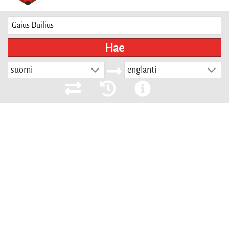
Hae
suomi
englanti