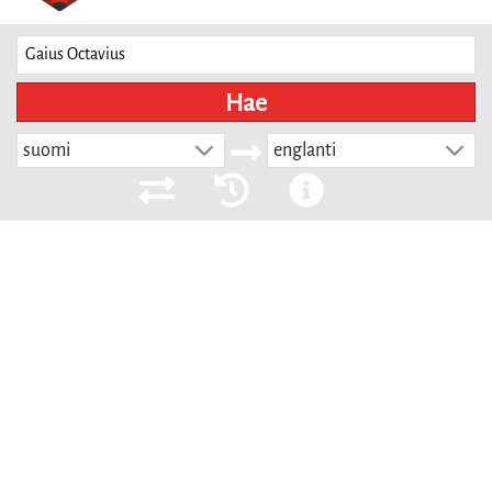
Hae
suomi
englanti