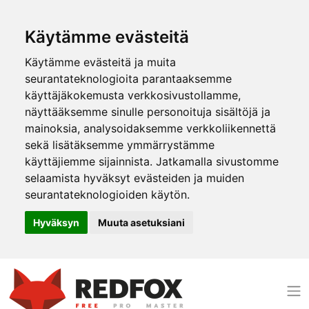
Käytämme evästeitä
Käytämme evästeitä ja muita
seurantateknologioita parantaaksemme
käyttäjäkokemusta verkkosivustollamme,
näyttääksemme sinulle personoituja sisältöjä ja
mainoksia, analysoidaksemme verkkoliikennettä
sekä lisätäksemme ymmärrystämme
käyttäjiemme sijainnista. Jatkamalla sivustomme
selaamista hyväksyt evästeiden ja muiden
seurantateknologioiden käytön.
Hyväksyn
Muuta asetuksiani