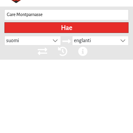
Hae
suomi
englanti