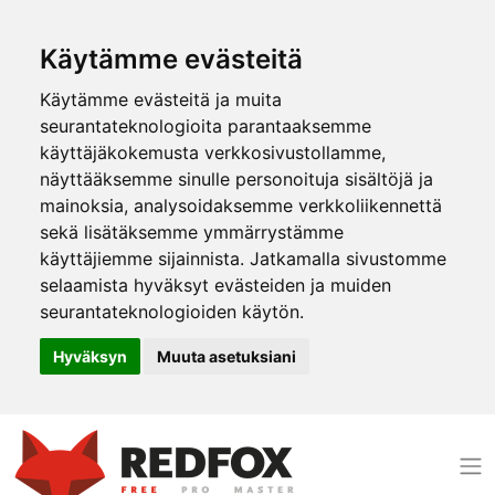
Käytämme evästeitä
Käytämme evästeitä ja muita
seurantateknologioita parantaaksemme
käyttäjäkokemusta verkkosivustollamme,
näyttääksemme sinulle personoituja sisältöjä ja
mainoksia, analysoidaksemme verkkoliikennettä
sekä lisätäksemme ymmärrystämme
käyttäjiemme sijainnista. Jatkamalla sivustomme
selaamista hyväksyt evästeiden ja muiden
seurantateknologioiden käytön.
Hyväksyn
Muuta asetuksiani