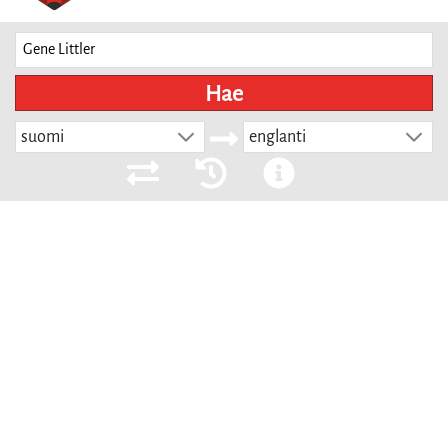
Hae
suomi
englanti