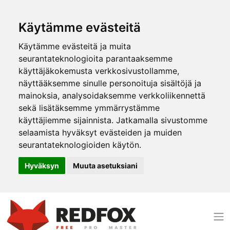
Käytämme evästeitä
Käytämme evästeitä ja muita
seurantateknologioita parantaaksemme
käyttäjäkokemusta verkkosivustollamme,
näyttääksemme sinulle personoituja sisältöjä ja
mainoksia, analysoidaksemme verkkoliikennettä
sekä lisätäksemme ymmärrystämme
käyttäjiemme sijainnista. Jatkamalla sivustomme
selaamista hyväksyt evästeiden ja muiden
seurantateknologioiden käytön.
Hyväksyn
Muuta asetuksiani