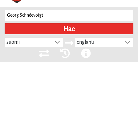
Hae
suomi
englanti