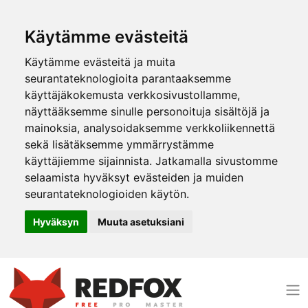
Käytämme evästeitä
Käytämme evästeitä ja muita
seurantateknologioita parantaaksemme
käyttäjäkokemusta verkkosivustollamme,
näyttääksemme sinulle personoituja sisältöjä ja
mainoksia, analysoidaksemme verkkoliikennettä
sekä lisätäksemme ymmärrystämme
käyttäjiemme sijainnista. Jatkamalla sivustomme
selaamista hyväksyt evästeiden ja muiden
seurantateknologioiden käytön.
Hyväksyn
Muuta asetuksiani