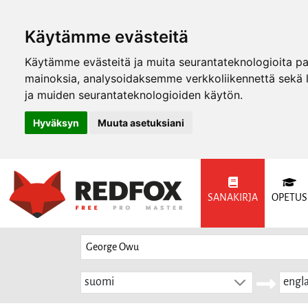
Käytämme evästeitä
Käytämme evästeitä ja muita seurantateknologioita p
mainoksia, analysoidaksemme verkkoliikennettä sekä
ja muiden seurantateknologioiden käytön.
Hyväksyn
Muuta asetuksiani
SANAKIRJA
OPETUS
suomi
engla