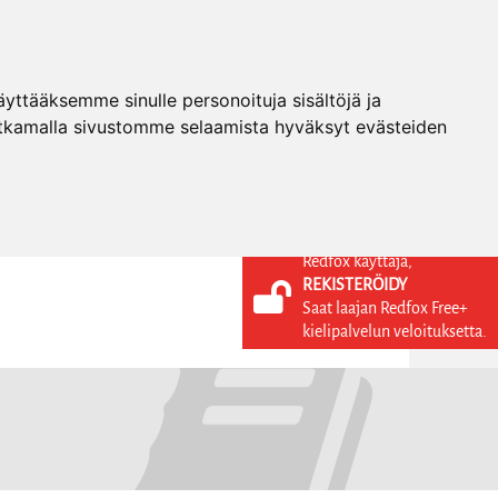
ttääksemme sinulle personoituja sisältöjä ja
tkamalla sivustomme selaamista hyväksyt evästeiden
Redfox käyttäjä,
REKISTERÖIDY
KIELI
KIRJAUDU SISÄÄN
Saat laajan Redfox Free+
REKISTERÖIDY
FI
kielipalvelun veloituksetta.