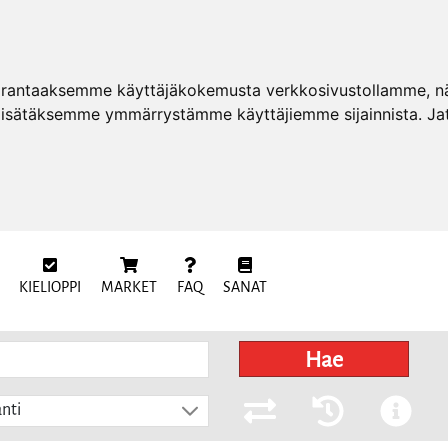
arantaaksemme käyttäjäkokemusta verkkosivustollamme, näy
 lisätäksemme ymmärrystämme käyttäjiemme sijainnista. Ja
KIELIOPPI
MARKET
FAQ
SANAT
Hae
nti