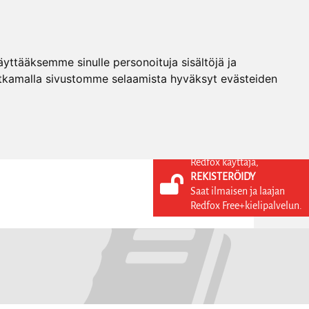
ttääksemme sinulle personoituja sisältöjä ja
tkamalla sivustomme selaamista hyväksyt evästeiden
Redfox käyttäjä,
REKISTERÖIDY
KIELI
KIRJAUDU SISÄÄN
Saat ilmaisen ja laajan
REKISTERÖIDY
FI
Redfox Free+kielipalvelun.