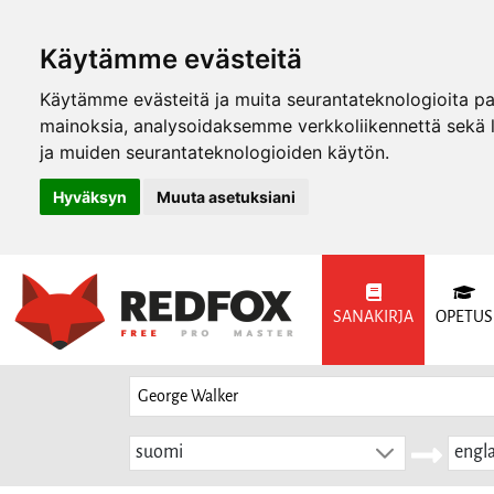
Käytämme evästeitä
Käytämme evästeitä ja muita seurantateknologioita p
mainoksia, analysoidaksemme verkkoliikennettä sekä
ja muiden seurantateknologioiden käytön.
Hyväksyn
Muuta asetuksiani
SANAKIRJA
OPETUS
suomi
engla