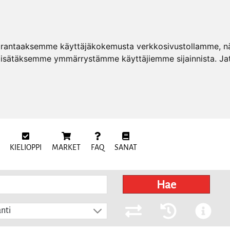
arantaaksemme käyttäjäkokemusta verkkosivustollamme, näy
 lisätäksemme ymmärrystämme käyttäjiemme sijainnista. Ja
KIELIOPPI
MARKET
FAQ
SANAT
Hae
nti