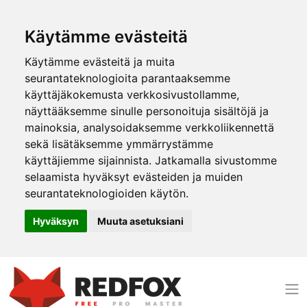
Käytämme evästeitä
Käytämme evästeitä ja muita
seurantateknologioita parantaaksemme
käyttäjäkokemusta verkkosivustollamme,
näyttääksemme sinulle personoituja sisältöjä ja
mainoksia, analysoidaksemme verkkoliikennettä
sekä lisätäksemme ymmärrystämme
käyttäjiemme sijainnista. Jatkamalla sivustomme
selaamista hyväksyt evästeiden ja muiden
seurantateknologioiden käytön.
Hyväksyn
Muuta asetuksiani