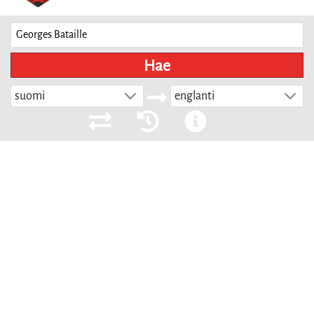
Hae
suomi
englanti