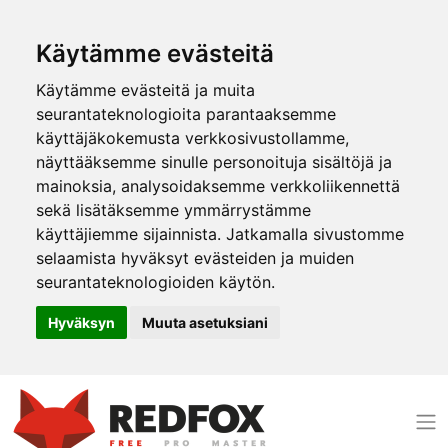
Käytämme evästeitä
Käytämme evästeitä ja muita
seurantateknologioita parantaaksemme
käyttäjäkokemusta verkkosivustollamme,
näyttääksemme sinulle personoituja sisältöjä ja
mainoksia, analysoidaksemme verkkoliikennettä
sekä lisätäksemme ymmärrystämme
käyttäjiemme sijainnista. Jatkamalla sivustomme
selaamista hyväksyt evästeiden ja muiden
seurantateknologioiden käytön.
Hyväksyn
Muuta asetuksiani