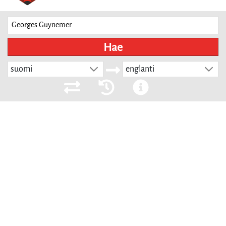
Hae
suomi
englanti