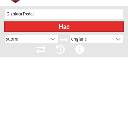
Hae
suomi
englanti