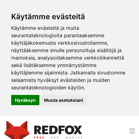
Käytämme evästeitä
Käytämme evästeitä ja muita
seurantateknologioita parantaaksemme
käyttäjäkokemusta verkkosivustollamme,
näyttääksemme sinulle personoituja sisältöjä ja
mainoksia, analysoidaksemme verkkoliikennettä
sekä lisätäksemme ymmärrystämme
käyttäjiemme sijainnista. Jatkamalla sivustomme
selaamista hyväksyt evästeiden ja muiden
seurantateknologioiden käytön.
Hyväksyn
Muuta asetuksiani