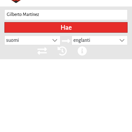
Hae
suomi
englanti