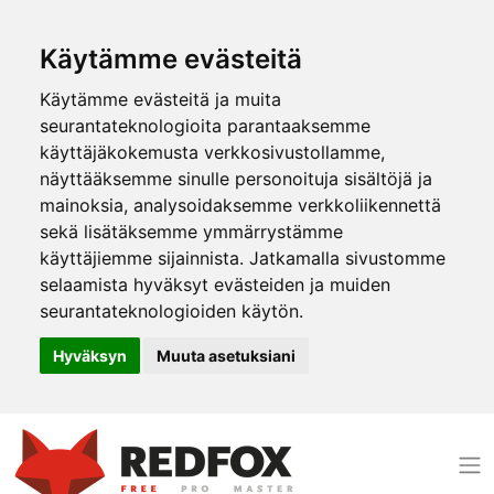
Käytämme evästeitä
Käytämme evästeitä ja muita
seurantateknologioita parantaaksemme
käyttäjäkokemusta verkkosivustollamme,
näyttääksemme sinulle personoituja sisältöjä ja
mainoksia, analysoidaksemme verkkoliikennettä
sekä lisätäksemme ymmärrystämme
käyttäjiemme sijainnista. Jatkamalla sivustomme
selaamista hyväksyt evästeiden ja muiden
seurantateknologioiden käytön.
Hyväksyn
Muuta asetuksiani