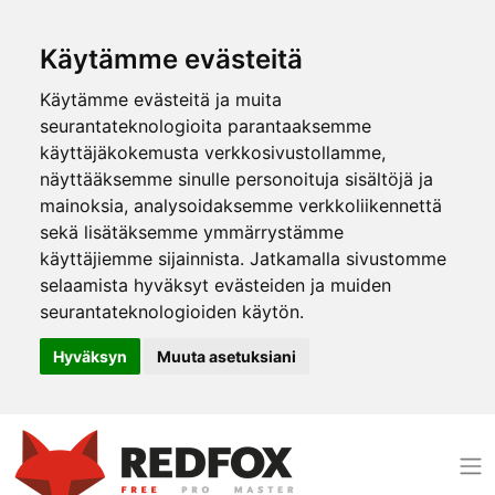
Käytämme evästeitä
Käytämme evästeitä ja muita
seurantateknologioita parantaaksemme
käyttäjäkokemusta verkkosivustollamme,
näyttääksemme sinulle personoituja sisältöjä ja
mainoksia, analysoidaksemme verkkoliikennettä
sekä lisätäksemme ymmärrystämme
käyttäjiemme sijainnista. Jatkamalla sivustomme
selaamista hyväksyt evästeiden ja muiden
seurantateknologioiden käytön.
Hyväksyn
Muuta asetuksiani