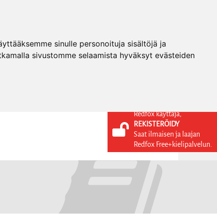
ttääksemme sinulle personoituja sisältöjä ja
tkamalla sivustomme selaamista hyväksyt evästeiden
Redfox käyttäjä,
REKISTERÖIDY
KIELI
KIRJAUDU SISÄÄN
Saat ilmaisen ja laajan
REKISTERÖIDY
FI
Redfox Free+kielipalvelun.