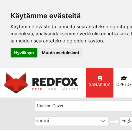
Käytämme evästeitä
Käytämme evästeitä ja muita seurantateknologioita p
mainoksia, analysoidaksemme verkkoliikennettä sekä
ja muiden seurantateknologioiden käytön.
Hyväksyn
Muuta asetuksiani
SANAKIRJA
OPETUS
suomi
engla