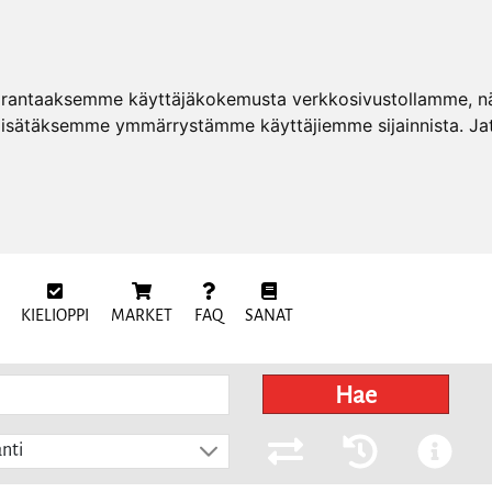
arantaaksemme käyttäjäkokemusta verkkosivustollamme, näy
 lisätäksemme ymmärrystämme käyttäjiemme sijainnista. Ja
KIELIOPPI
MARKET
FAQ
SANAT
Hae
nti