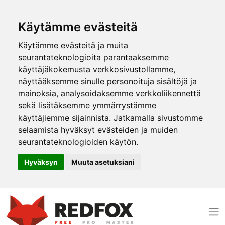
Käytämme evästeitä
Käytämme evästeitä ja muita
seurantateknologioita parantaaksemme
käyttäjäkokemusta verkkosivustollamme,
näyttääksemme sinulle personoituja sisältöjä ja
mainoksia, analysoidaksemme verkkoliikennettä
sekä lisätäksemme ymmärrystämme
käyttäjiemme sijainnista. Jatkamalla sivustomme
selaamista hyväksyt evästeiden ja muiden
seurantateknologioiden käytön.
Hyväksyn
Muuta asetuksiani