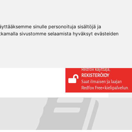
ttääksemme sinulle personoituja sisältöjä ja
tkamalla sivustomme selaamista hyväksyt evästeiden
Redfox käyttäjä,
REKISTERÖIDY
KIELI
KIRJAUDU SISÄÄN
Saat ilmaisen ja laajan
REKISTERÖIDY
FI
Redfox Free+kielipalvelun.