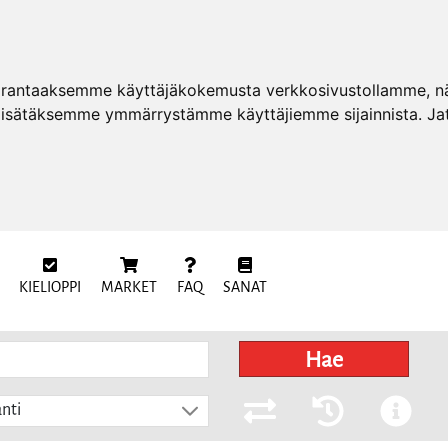
arantaaksemme käyttäjäkokemusta verkkosivustollamme, näy
 lisätäksemme ymmärrystämme käyttäjiemme sijainnista. Ja
KIELIOPPI
MARKET
FAQ
SANAT
Hae
nti