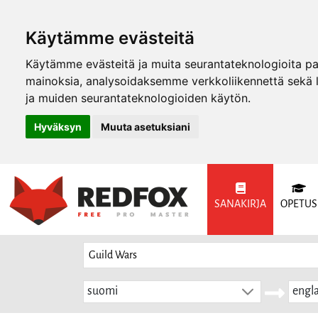
Käytämme evästeitä
Käytämme evästeitä ja muita seurantateknologioita p
mainoksia, analysoidaksemme verkkoliikennettä sekä
ja muiden seurantateknologioiden käytön.
Hyväksyn
Muuta asetuksiani
SANAKIRJA
OPETUS
suomi
engla